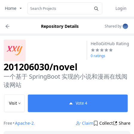
Home
Login
Repository Details
Shared by
HelloGitHub Rating
0 ratings
201206030/novel
一个基于 SpringBoot 实现的小说和漫画在线阅
读网站
Visit
Vote
4
Free
•
Apache-2.0
Claim
Collect
Share