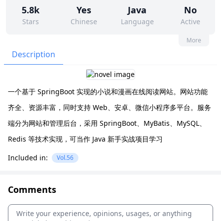
5.8k
Yes
Java
No
Stars
Chinese
Language
Active
3
24
No
None
More
Contributors
Issues
Organization
Latest
Description
1k
Apache-2.0
Forks
License
一个基于 SpringBoot 实现的小说和漫画在线阅读网站。网站功能
齐全、资源丰富，同时支持 Web、安卓、微信小程序多平台。服务
端分为网站和管理后台，采用 SpringBoot、MyBatis、MySQL、
Redis 等技术实现，可当作 Java 新手实战项目学习
Included in:
Vol.56
Comments