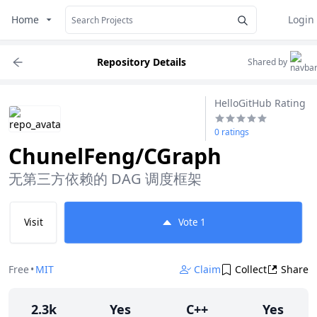
Home
Login
Repository Details
Shared by
HelloGitHub Rating
0 ratings
ChunelFeng/CGraph
无第三方依赖的 DAG 调度框架
Visit
Vote
1
Free
•
MIT
Claim
Collect
Share
2.3k
Yes
C++
Yes