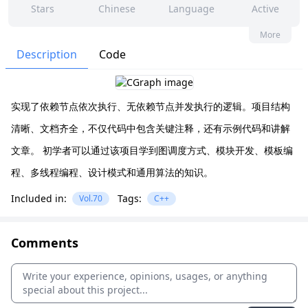
Stars
Chinese
Language
Active
35
14
No
None
More
Contributors
Issues
Organization
Latest
Description
Code
387
MIT
Forks
License
实现了依赖节点依次执行、无依赖节点并发执行的逻辑。项目结构
清晰、文档齐全，不仅代码中包含关键注释，还有示例代码和讲解
文章。 初学者可以通过该项目学到图调度方式、模块开发、模板编
程、多线程编程、设计模式和通用算法的知识。
Included in:
Tags:
Vol.70
C++
Comments