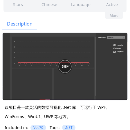
Stars
Chinese
Language
Active
70
60
Yes
None
More
Contributors
Issues
Organization
Latest
Description
690
MIT
Forks
License
该项目是一款灵活的数据可视化 .Net 库，可运行于 WPF、
WinForms、WinUI、UWP 等地方。
Included in:
Tags:
Vol.70
.NET