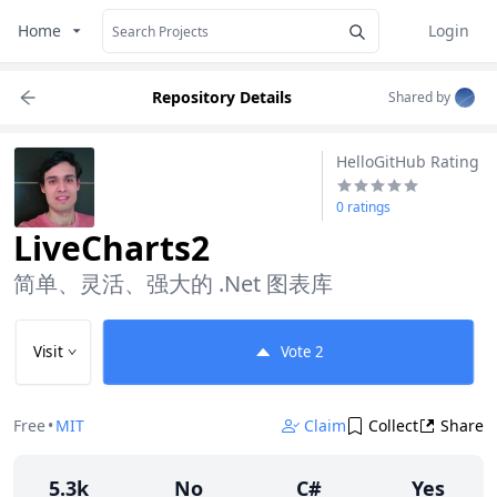
Home
Login
Repository Details
Shared by
HelloGitHub Rating
0 ratings
LiveCharts2
简单、灵活、强大的 .Net 图表库
Visit
Vote
2
Free
•
MIT
Claim
Collect
Share
5.3k
No
C#
Yes