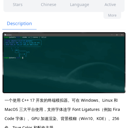
Stars
Chinese
Language
Active
70
186
Yes
None
More
Contributors
Issues
Organization
Latest
Description
143
Apache-2.0
Forks
License
一个使用 C++ 17 开发的终端模拟器。可在 Windows、Linux 和
MacOS 三大平台使用，支持字体连字 Font Ligatures（例如 Fira
Code 字体）、GPU 加速渲染、背景模糊（Win10、KDE）、256
色、True Color 和配色主题