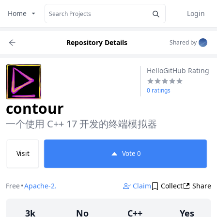
Home
Login
Repository Details
Shared by
HelloGitHub Rating
0 ratings
contour
一个使用 C++ 17 开发的终端模拟器
Visit
Vote
0
Free
•
Apache-2.0
Claim
Collect
Share
3k
No
C++
Yes