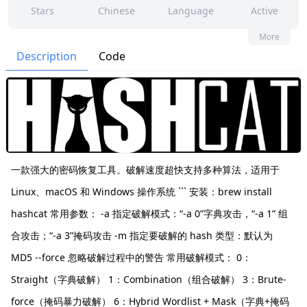
Stars
Chinese
Language
Active
217
397
Yes
None
More
Contributors
Issues
Organization
Latest
Description
Code
4k
None
Forks
License
一款强大的密码恢复工具。破解速度超快支持多种算法，适用于
Linux、macOS 和 Windows 操作系统 ``` 安装：brew install
hashcat 常用参数： -a 指定破解模式：“-a 0”字典攻击，“-a 1” 组
合攻击；“-a 3”掩码攻击 -m 指定要破解的 hash 类型：默认为
MD5 --force 忽略破解过程中的警告 常用破解模式： 0：
Straight（字典破解） 1：Combination（组合破解） 3：Brute-
force（掩码暴力破解） 6：Hybrid Wordlist + Mask（字典+掩码