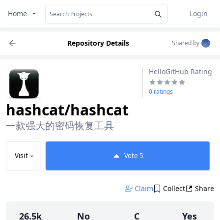
Home
Login
Repository Details
Shared by
HelloGitHub Rating
0 ratings
hashcat/hashcat
一款强大的密码恢复工具
Visit
Vote
5
Claim
Collect
Share
26.5k
No
C
Yes