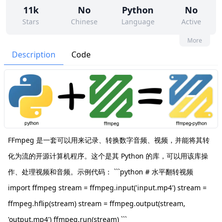
11k
No
Python
No
Stars
Chinese
Language
Active
25
525
No
None
More
Contributors
Issues
Organization
Latest
Description
Code
942
Apache-2.0
Forks
License
FFmpeg 是一套可以用来记录、转换数字音频、视频，并能将其转
化为流的开源计算机程序。这个是其 Python 的库，可以用该库操
作、处理视频和音频。示例代码： ```python # 水平翻转视频
import ffmpeg stream = ffmpeg.input('input.mp4') stream =
ffmpeg.hflip(stream) stream = ffmpeg.output(stream,
'output.mp4') ffmpeg.run(stream) ```