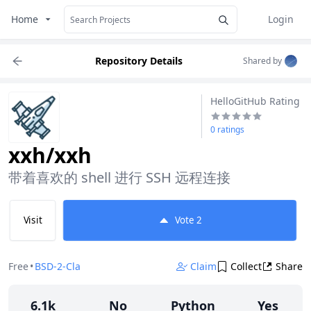
Home
Login
Repository Details
Shared by
HelloGitHub Rating
0 ratings
xxh/xxh
带着喜欢的 shell 进行 SSH 远程连接
Visit
Vote
2
Free
•
BSD-2-Clause
Claim
Collect
Share
6.1k
No
Python
Yes