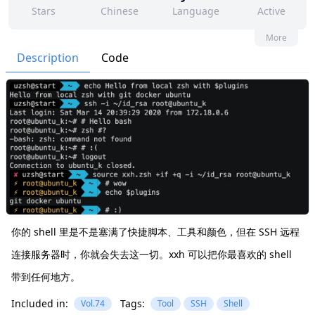
Stars
Chinese
Language
Active
29
30
Yes
None
More
Contributors
Issues
Organization
Latest
Description
Code
123
BSD-2-Clause
Forks
License
你的 shell 里是不是塞满了快捷脚本、工具和颜色，但在 SSH 远程
连接服务器时，你就会失去这一切。xxh 可以把你最喜欢的 shell
带到任何地方。
Included in:
Tags:
Vol.74
Tool
SSH
Shell