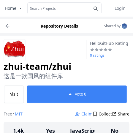
Home
Login
Repository Details
Shared by
HelloGitHub Rating
0 ratings
zhui-team/zhui
这是一款国风的组件库
Visit
Vote
0
Free
•
MIT
Claim
Collect
Share
1.4k
Yes
JavaScript
No