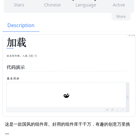
Stars
Chinese
Language
Active
6
27
Yes
None
More
Contributors
Issues
Organization
Latest
Description
70
MIT
Forks
License
这是一款国风的组件库。好用的组件库千千万，有趣的创意万里挑
一