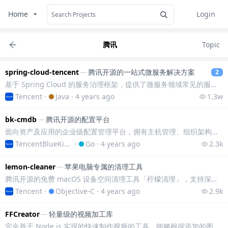
Home
Login
腾讯
Topic
spring-cloud-tencent
—
腾讯开源的一站式微服务解决方案
2
基于 Spring Cloud 的服务治理框架，提供了微服务领域常见的服务注册与发现、配置中心、服务路由、限流熔断以及元数据链路透传等能力。
Tencent
·
Java
·
4 years ago
1.3w
bk-cmdb
—
腾讯开源的配置平台
面向资产及应用的企业级配置管理平台，拥有主机管理、组织架构管理、通用权限管理、操作审计等功能。该项目的代码审核很严格，此举不仅保证了项目的代码质量，还提高了代码
TencentBlueKing
·
Go
·
4 years ago
2.3k
lemon-cleaner
—
苹果电脑专属的清理工具
腾讯开源的免费 macOS 设备空间清理工具「柠檬清理」，支持深度清理、删除重复文件、卸载应用、状态栏显示等功能，能够一键轻松清理垃圾释放空间。
Tencent
·
Objective-C
·
4 years ago
2.9k
FFCreator
—
轻量级的视频加工库
完全基于 Node.js 实现的快速制作视频的工具，能够根据添加的图片、视频和音乐，轻松地制作出新的视频。