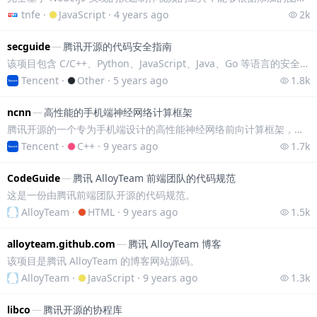
tnfe
·
JavaScript
·
4 years ago
2k
secguide
—
腾讯开源的代码安全指南
该项目包含 C/C++、Python、JavaScript、Java、Go 等语言的安全编码指南，内容简单易懂能够帮助开发者，在代码源头规避安全风险减少漏洞。
Tencent
·
Other
·
5 years ago
1.8k
ncnn
—
高性能的手机端神经网络计算框架
腾讯开源的一个专为手机端设计的高性能神经网络前向计算框架，具有无第三方依赖、跨平台、速度快等特点。
Tencent
·
C++
·
9 years ago
1.7k
CodeGuide
—
腾讯 AlloyTeam 前端团队的代码规范
这是一份由腾讯前端团队开源的代码规范。
AlloyTeam
·
HTML
·
9 years ago
1.5k
alloyteam.github.com
—
腾讯 AlloyTeam 博客
该项目是腾讯 AlloyTeam 的博客网站源码。
AlloyTeam
·
JavaScript
·
9 years ago
1.3k
libco
—
腾讯开源的协程库