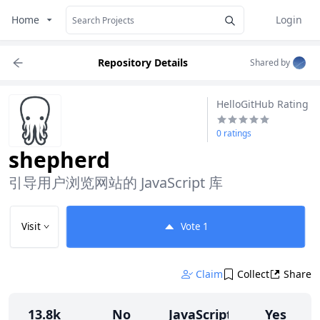
Home
Login
Repository Details
Shared by
HelloGitHub Rating
0 ratings
shepherd
引导用户浏览网站的 JavaScript 库
Visit
Vote
1
Claim
Collect
Share
13.8k
No
JavaScript
Yes