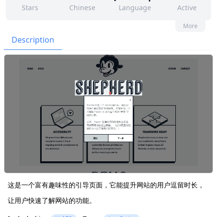
Stars
Chinese
Language
Active
128
54
Yes
None
More
Contributors
Issues
Organization
Latest
Description
659
None
Forks
License
这是一个富有趣味性的引导页面，它能提升网站的用户逗留时长，
让用户快速了解网站的功能。