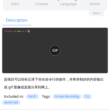
Stars
Chinese
Language
Active
9
108
No
None
More
Contributors
Issues
Organization
Latest
Description
522
MIT
Forks
License
该项目可以轻松记录下你在命令行的操作，并将录制好的内容输出
成 gif 图像或直接分享到网上。
Included in:
Tags:
Vol.81
Screen Recording
CLI
JavaScript