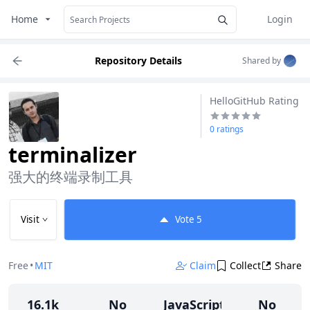
Home
Login
Repository Details
Shared by
HelloGitHub Rating
0 ratings
terminalizer
强大的终端录制工具
Visit
Vote
5
Free
•
MIT
Claim
Collect
Share
16.1k
No
JavaScript
No